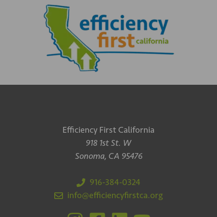
Efficiency First California
918 1st St. W
Sonoma, CA 95476
916-384-0324
info@efficiencyfirstca.org