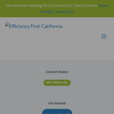
Homeowner looking for a Contractor? Check out the
Clean
Energy Connection
Skip
to
content
Me
Current Status
NOT ENROLLED
Get Started